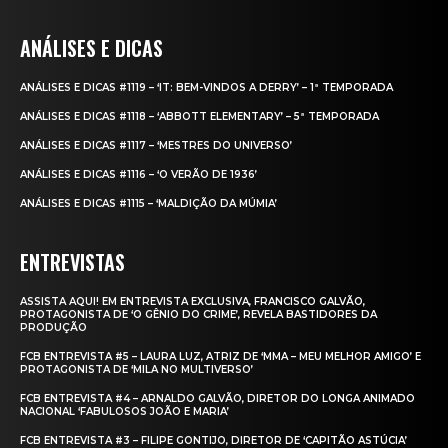
ANÁLISES E DICAS
ANÁLISES E DICAS #1119 – ‘IT: BEM-VINDOS A DERRY’ – 1ª TEMPORADA
ANÁLISES E DICAS #1118 – ‘ABBOTT ELEMENTARY’ – 5ª TEMPORADA
ANÁLISES E DICAS #1117 – ‘MESTRES DO UNIVERSO’
ANÁLISES E DICAS #1116 – ‘O VERÃO DE 1936’
ANÁLISES E DICAS #1115 – ‘MALDIÇÃO DA MÚMIA’
ENTREVISTAS
ASSISTA AQUI! EM ENTREVISTA EXCLUSIVA, FRANCISCO GALVÃO,
PROTAGONISTA DE ‘O GÊNIO DO CRIME’, REVELA BASTIDORES DA
PRODUÇÃO
FCB ENTREVISTA #5 – LAURA LUZ, ATRIZ DE ‘MMA – MEU MELHOR AMIGO’ E
PROTAGONISTA DE ‘MILA NO MULTIVERSO’
FCB ENTREVISTA #4 – ARNALDO GALVÃO, DIRETOR DO LONGA ANIMADO
NACIONAL ‘FABULOSOS JOÃO E MARIA’
FCB ENTREVISTA #3 – FILIPE GONTIJO, DIRETOR DE ‘CAPITÃO ASTÚCIA’