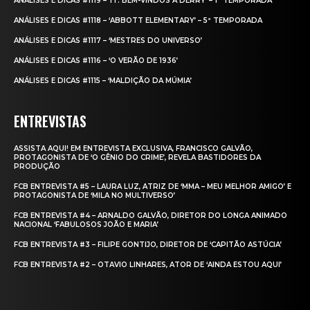
ANÁLISES E DICAS #1119 – ‘IT: BEM-VINDOS A DERRY’ – 1ª TEMPORADA
ANÁLISES E DICAS #1118 – ‘ABBOTT ELEMENTARY’ – 5ª TEMPORADA
ANÁLISES E DICAS #1117 – ‘MESTRES DO UNIVERSO’
ANÁLISES E DICAS #1116 – ‘O VERÃO DE 1936’
ANÁLISES E DICAS #1115 – ‘MALDIÇÃO DA MÚMIA’
ENTREVISTAS
ASSISTA AQUI! EM ENTREVISTA EXCLUSIVA, FRANCISCO GALVÃO,
PROTAGONISTA DE ‘O GÊNIO DO CRIME’, REVELA BASTIDORES DA
PRODUÇÃO
FCB ENTREVISTA #5 – LAURA LUZ, ATRIZ DE ‘MMA – MEU MELHOR AMIGO’ E
PROTAGONISTA DE ‘MILA NO MULTIVERSO’
FCB ENTREVISTA #4 – ARNALDO GALVÃO, DIRETOR DO LONGA ANIMADO
NACIONAL ‘FABULOSOS JOÃO E MARIA’
FCB ENTREVISTA #3 – FILIPE GONTIJO, DIRETOR DE ‘CAPITÃO ASTÚCIA’
FCB ENTREVISTA #2 – OTAVIO LINHARES, ATOR DE ‘AINDA ESTOU AQUI’