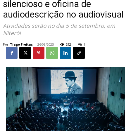
silencioso e oficina de
audiodescrição no audiovisual
Atividades serão no dia 5 de setembro, em
Niterói
Por
Tiago Freitas
-
26/08/2025
292
1