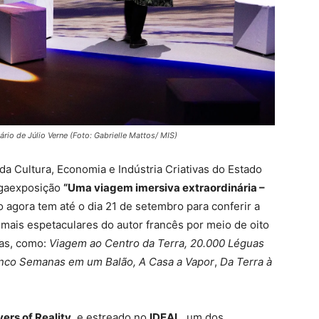
io de Júlio Verne (Foto: Gabrielle Mattos/ MIS)
 da Cultura, Economia e Indústria Criativas do Estado
egaexposição
“Uma viagem imersiva extraordinária –
co agora tem até o dia 21 de setembro para conferir a
mais espetaculares do autor francês por meio de oito
as, como:
Viagem ao Centro da Terra, 20.000 Léguas
inco Semanas em um Balão, A Casa a Vapor
,
Da Terra à
ers of Reality
, e estreado no
IDEAL
, um dos