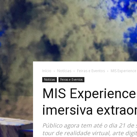
Início
Notícias
Feiras e Eventos
MIS Experience
Notícias
Feiras e Eventos
MIS Experience
imersiva extraor
Público agora tem até o dia 21 de
tour de realidade virtual, arte dig