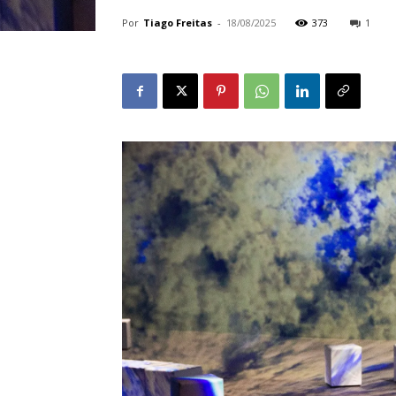
Por
Tiago Freitas
-
18/08/2025
373
1