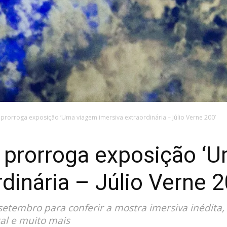
 prorroga exposição ‘Uma viagem imersiva extraordinária – Júlio Verne 200’
 prorroga exposição ‘
dinária – Júlio Verne 2
 setembro para conferir a mostra imersiva inédita
ital e muito mais