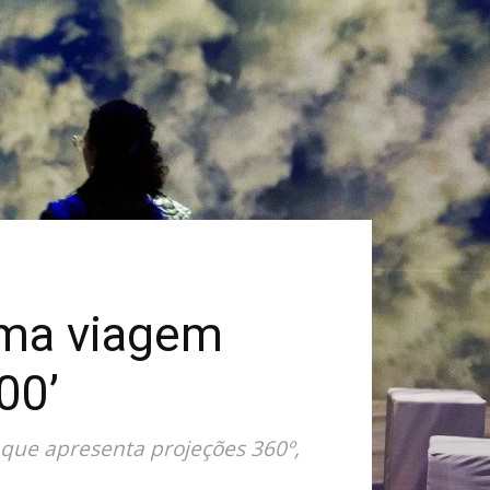
Uma viagem
00’
, que apresenta projeções 360º,