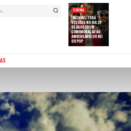
CINEMA
a...
‘MICHAEL’ TERÁ
SESSÕES NO DIA 29
DE AGOSTO EM
COMEMORAÇÃO AO
ANIVERSÁRIO DO REI
DO POP
IAS