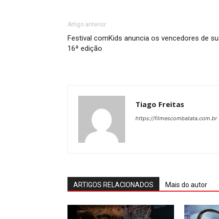
Artigo anterior
Festival comKids anuncia os vencedores de su
16ª edição
Tiago Freitas
https://filmescombatata.com.br
ARTIGOS RELACIONADOS
Mais do autor