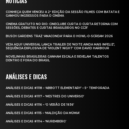
NOTÍCIAS
CONHEÇA QUEM VENCEU A 2ª EDIÇÃO DA SESSÃO FILMES COM BATATA E
GANHOU INGRESSOS PARA O CINEMA
CINEMA GRATUITO NO RIO: CINECLUBE CURTA O CURTA RETORNA COM
SESSÕES, DEBATES E CURTAS BRASILEIROS NO CCJF
BUSCH GARDENS TRAZ ‘ANACONDA’ PARA O HOWL-O-SCREAM 2026
VEJA AQUI! UNIVERSAL LANÇA TRAILER DE ‘NOITE AINDA MAIS INFELIZ’,
SEQUÊNCIA EXPLOSIVA DE ‘VIOLENT NIGHT’ COM DAVID HARBOUR
NOVELINHAS BRASILEIRAS GANHAM ESCALA E REVELAM TALENTOS
DENTRO E FORA DO BRASIL
ANÁLISES E DICAS
ANÁLISES E DICAS #1118 – ‘ABBOTT ELEMENTARY’ – 5ª TEMPORADA
ANÁLISES E DICAS #1117 – ‘MESTRES DO UNIVERSO’
ANÁLISES E DICAS #1116 – ‘O VERÃO DE 1936’
ANÁLISES E DICAS #1115 – ‘MALDIÇÃO DA MÚMIA’
ANÁLISES E DICAS #1114 – ‘NUREMBERG’