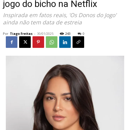
jogo do bicho na Netflix
Inspirada em fatos reais, 'Os Donos do Jogo'
ainda não tem data de estreia
Por
Tiago Freitas
-
30/01/2025
243
0