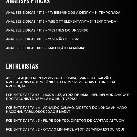
ANÁLISES E DICAS
ANÁLISES E DICAS #1119 – ‘IT: BEM-VINDOS A DERRY’ – 1ª TEMPORADA
ANÁLISES E DICAS #1118 – ‘ABBOTT ELEMENTARY’ – 5ª TEMPORADA
ANÁLISES E DICAS #1117 – ‘MESTRES DO UNIVERSO’
ANÁLISES E DICAS #1116 – ‘O VERÃO DE 1936’
ANÁLISES E DICAS #1115 – ‘MALDIÇÃO DA MÚMIA’
ENTREVISTAS
ASSISTA AQUI! EM ENTREVISTA EXCLUSIVA, FRANCISCO GALVÃO,
PROTAGONISTA DE ‘O GÊNIO DO CRIME’, REVELA BASTIDORES DA
PRODUÇÃO
FCB ENTREVISTA #5 – LAURA LUZ, ATRIZ DE ‘MMA – MEU MELHOR AMIGO’ E
PROTAGONISTA DE ‘MILA NO MULTIVERSO’
FCB ENTREVISTA #4 – ARNALDO GALVÃO, DIRETOR DO LONGA ANIMADO
NACIONAL ‘FABULOSOS JOÃO E MARIA’
FCB ENTREVISTA #3 – FILIPE GONTIJO, DIRETOR DE ‘CAPITÃO ASTÚCIA’
FCB ENTREVISTA #2 – OTAVIO LINHARES, ATOR DE ‘AINDA ESTOU AQUI’