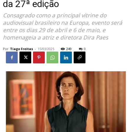
da 27ª edição
Consagrado como a principal vitrine do
audiovisual brasileiro na Europa, evento será
entre os dias 29 de abril e 6 de maio, e
homenageia a atriz e diretora Dira Paes
Por
Tiago Freitas
-
15/03/2025
249
0