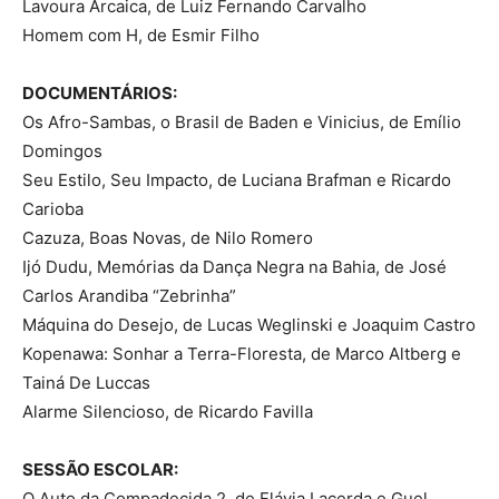
Lavoura Arcaica, de Luiz Fernando Carvalho
Homem com H, de Esmir Filho
DOCUMENTÁRIOS:
Os Afro-Sambas, o Brasil de Baden e Vinicius, de Emílio
Domingos
Seu Estilo, Seu Impacto, de Luciana Brafman e Ricardo
Carioba
Cazuza, Boas Novas, de Nilo Romero
Ijó Dudu, Memórias da Dança Negra na Bahia, de José
Carlos Arandiba “Zebrinha”
Máquina do Desejo, de Lucas Weglinski e Joaquim Castro
Kopenawa: Sonhar a Terra-Floresta, de Marco Altberg e
Tainá De Luccas
Alarme Silencioso, de Ricardo Favilla
SESSÃO ESCOLAR:
O Auto da Compadecida 2, de Flávia Lacerda e Guel