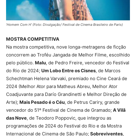
‘Homem Com H’ (Foto: Divulgação/ Festival de Cinema Brasileiro de Paris)
MOSTRA COMPETITIVA
Na mostra competitiva, nove longa-metragens de ficção
concorrem ao Troféu Jangada de Melhor Filme, escolhido
pelo público.
Malu
, de Pedro Freire, vencedor do Festival
do Rio de 2024;
Um Lobo Entre os Cisnes
, de Marcos
Schechtman Helena Varvaki, premiado no Cine Ceará de
2024 (Melhor Ator para Matheus Abreu, Melhor Ator
Coadjuvante para Darío Grandinetti e Melhor Direção de
Arte);
Mais Pesado é o Céu
, de Petrus Cariry, grande
vencedor do 51º Festival de Cinema de Gramado;
A Vilã
das Nove
, de Teodoro Poppovic, que integrou as
programações de 2024 do Festival do Rio e da Mostra
Internacional de Cinema de São Paulo;
Sobreviventes
,