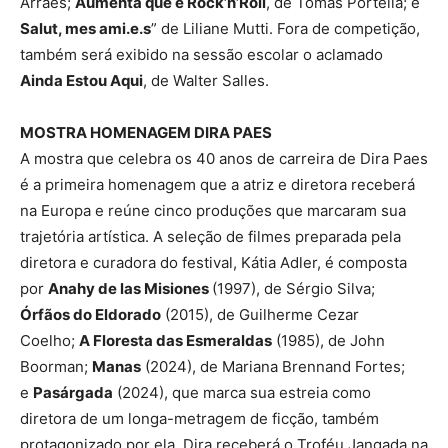
Arraes;
Aumenta que é Rock’n’Roll
, de Tomás Portella; e
Salut, mes ami.e.s
” de Liliane Mutti. Fora de competição,
também será exibido na sessão escolar o aclamado
Ainda Estou Aqui
, de Walter Salles.
MOSTRA HOMENAGEM DIRA PAES
A mostra que celebra os 40 anos de carreira de Dira Paes
é a primeira homenagem que a atriz e diretora receberá
na Europa e reúne cinco produções que marcaram sua
trajetória artística. A seleção de filmes preparada pela
diretora e curadora do festival, Kátia Adler, é composta
por
Anahy de las Misiones
(1997), de Sérgio Silva;
Órfãos do Eldorado
(2015), de Guilherme Cezar
Coelho;
A Floresta das Esmeraldas
(1985), de John
Boorman;
Manas
(2024), de Mariana Brennand Fortes;
e
Pasárgada
(2024), que marca sua estreia como
diretora de um longa-metragem de ficção, também
protagonizado por ela. Dira receberá o Troféu Jangada na