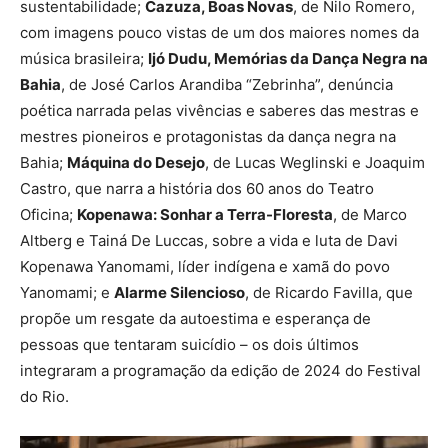
sustentabilidade;
Cazuza, Boas Novas
, de Nilo Romero,
com imagens pouco vistas de um dos maiores nomes da
música brasileira;
Ijó Dudu, Memórias da Dança Negra na
Bahia
, de José Carlos Arandiba “Zebrinha”, denúncia
poética narrada pelas vivências e saberes das mestras e
mestres pioneiros e protagonistas da dança negra na
Bahia;
Máquina do Desejo
, de Lucas Weglinski e Joaquim
Castro, que narra a história dos 60 anos do Teatro
Oficina;
Kopenawa: Sonhar a Terra-Floresta
, de Marco
Altberg e Tainá De Luccas, sobre a vida e luta de Davi
Kopenawa Yanomami, líder indígena e xamã do povo
Yanomami; e
Alarme Silencioso
, de Ricardo Favilla, que
propõe um resgate da autoestima e esperança de
pessoas que tentaram suicídio – os dois últimos
integraram a programação da edição de 2024 do Festival
do Rio.