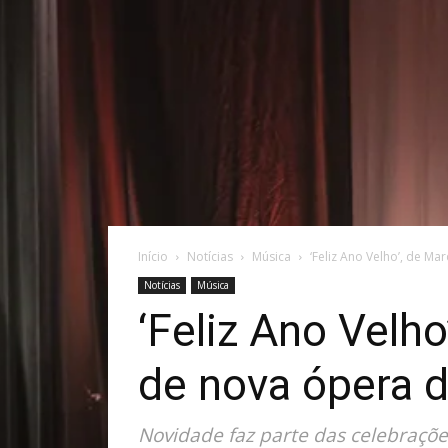
Início
Notícias
Música
‘Feliz Ano Velho’, de Ma
Notícias
Música
‘Feliz Ano Velh
de nova ópera d
Novidade faz parte das celebraçõ