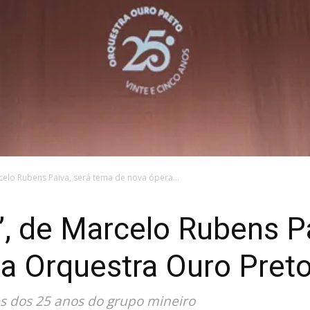
rcelo Rubens Paiva, será tema de nova ópera...
o’, de Marcelo Rubens P
a Orquestra Ouro Pret
es dos 25 anos do grupo mineiro