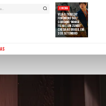
CINEMA
a...
VEJA O TRAILER!
FENÔMENO SUL-
COREANO ‘MINHA
FILHA É UM ZUMBI’
CHEGA AO BRASIL EM
3 DE SETEMBRO
IAS