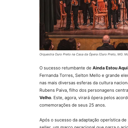
Orquestra Ouro Preto na Casa da Ópera (Ouro Preto, MG. M
O sucesso retumbante de
Ainda Estou Aqui
Fernanda Torres, Selton Mello e grande el
nas mais diversas esferas da cultura nacio
Rubens Paiva, filho dos personagens centrai
Velho
. Este, agora, virará ópera pelos aco
comemorações de seus 25 anos.
Após o sucesso da adaptação operística de
seller, um marco geracional que narra o aci