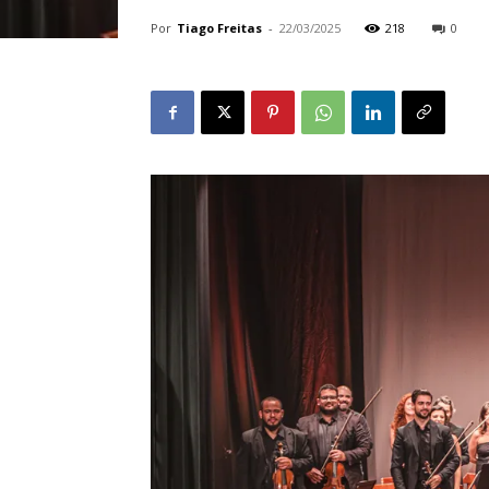
Por
Tiago Freitas
-
22/03/2025
218
0