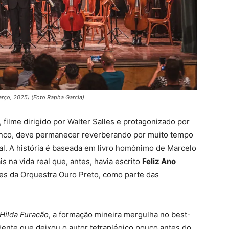
arço, 2025) (Foto Rapha Garcia)
, filme dirigido por Walter Salles e protagonizado por
enco, deve permanecer reverberando por muito tempo
nal. A história é baseada em livro homônimo de Marcelo
s na vida real que, antes, havia escrito
Feliz Ano
rdes da Orquestra Ouro Preto, como parte das
Hilda Furacão
, a formação mineira mergulha no best-
dente que deixou o autor tetraplégico pouco antes do