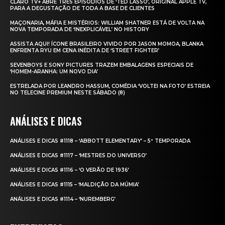
CLARO TV+ ABRE TRÊS EPISÓDIOS DE ‘TED LASSO’, ORIGINAL APPLE TV,
PARA A DEGUSTAÇÃO DE TODA A BASE DE CLIENTES
MAÇONARIA, MÁFIA E MISTÉRIOS: WILLIAM SHATNER ESTÁ DE VOLTA NA
NOVA TEMPORADA DE ‘INEXPLICÁVEL’ NO HISTORY
ASSISTA AQUI! ÍCONE BRASILEIRO VIVIDO POR JASON MOMOA, BLANKA
ENFRENTA RYU EM CENA INÉDITA DE ‘STREET FIGHTER’
SEVENBOYS E SONY PICTURES TRAZEM EMBALAGENS ESPECIAIS DE
‘HOMEM-ARANHA: UM NOVO DIA’
ESTRELADA POR LEANDRO HASSUM, COMÉDIA ‘VOLTEI NA FOTO’ ESTREIA
NO TELECINE PREMIUM NESTE SÁBADO (8)
ANÁLISES E DICAS
ANÁLISES E DICAS #1118 – ‘ABBOTT ELEMENTARY’ – 5ª TEMPORADA
ANÁLISES E DICAS #1117 – ‘MESTRES DO UNIVERSO’
ANÁLISES E DICAS #1116 – ‘O VERÃO DE 1936’
ANÁLISES E DICAS #1115 – ‘MALDIÇÃO DA MÚMIA’
ANÁLISES E DICAS #1114 – ‘NUREMBERG’