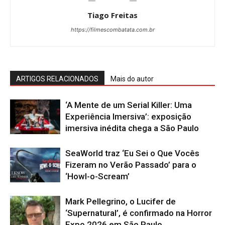
Tiago Freitas
https://filmescombatata.com.br
ARTIGOS RELACIONADOS
Mais do autor
‘A Mente de um Serial Killer: Uma
Experiência Imersiva’: exposição
imersiva inédita chega a São Paulo
SeaWorld traz ‘Eu Sei o Que Vocês
Fizeram no Verão Passado’ para o
‘Howl-o-Scream’
Mark Pellegrino, o Lucifer de
‘Supernatural’, é confirmado na Horror
Expo 2026 em São Paulo