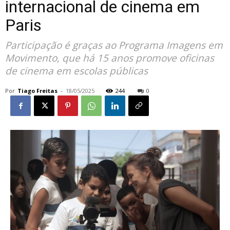
internacional de cinema em
Paris
Participação é graças ao Programa Imagens em
Movimento, que há 15 anos promove oficinas
de cinema em escolas públicas
Por
Tiago Freitas
-
18/05/2025
244
0