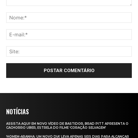
NOTÍCIAS
ASSISTA AQUI! EM NOVO VÍDEO DE BASTIDOR, BRAD PITT APRESENTA O
CACHORRO UBER, ESTRELA DO FILME ‘CORAÇÃO SELVAGEM’
‘HOMEM-ARANHA: UM NOVO DIA’ LEVA APENAS SEIS DIAS PARA ALCANÇAR