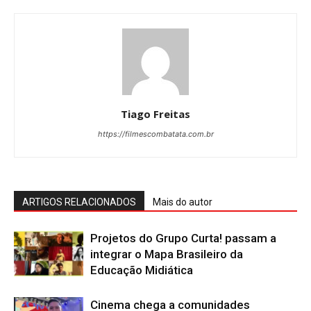
Tiago Freitas
https://filmescombatata.com.br
ARTIGOS RELACIONADOS
Mais do autor
Projetos do Grupo Curta! passam a
integrar o Mapa Brasileiro da
Educação Midiática
Cinema chega a comunidades