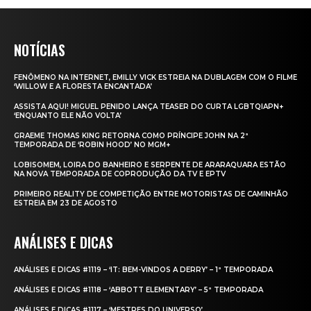
NOTÍCIAS
FENÔMENO NA INTERNET, EMILLY VICK ESTREIA NA DUBLAGEM COM O FILME
‘WILLOW E A FLORESTA ENCANTADA’
ASSISTA AQUI! MIGUEL PENIDO LANÇA TEASER DO CURTA LGBTQIAPN+
‘ENQUANTO ELE NÃO VOLTA’
GRAEME THOMAS KING RETORNA COMO PRÍNCIPE JOHN NA 2ª
TEMPORADA DE ‘ROBIN HOOD’ NO MGM+
LOBISOMEM, LOIRA DO BANHEIRO E SERPENTE DE ARARAQUARA ESTÃO
NA NOVA TEMPORADA DE COPRODUÇÃO DA TV E EPTV
PRIMEIRO REALITY DE COMPETIÇÃO ENTRE MOTORISTAS DE CAMINHÃO
ESTREIA EM 23 DE AGOSTO
ANÁLISES E DICAS
ANÁLISES E DICAS #1119 – ‘IT: BEM-VINDOS A DERRY’ – 1ª TEMPORADA
ANÁLISES E DICAS #1118 – ‘ABBOTT ELEMENTARY’ – 5ª TEMPORADA
ANÁLISES E DICAS #1117 – ‘MESTRES DO UNIVERSO’