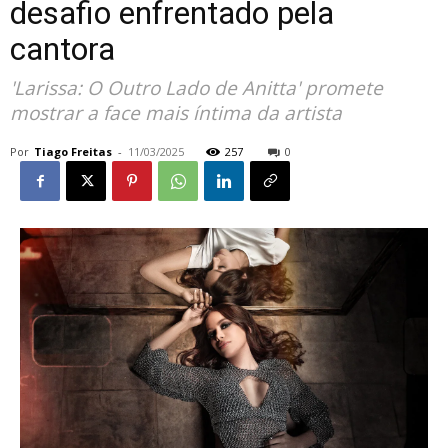
desafio enfrentado pela
cantora
'Larissa: O Outro Lado de Anitta' promete
mostrar a face mais íntima da artista
Por
Tiago Freitas
-
11/03/2025
257
0