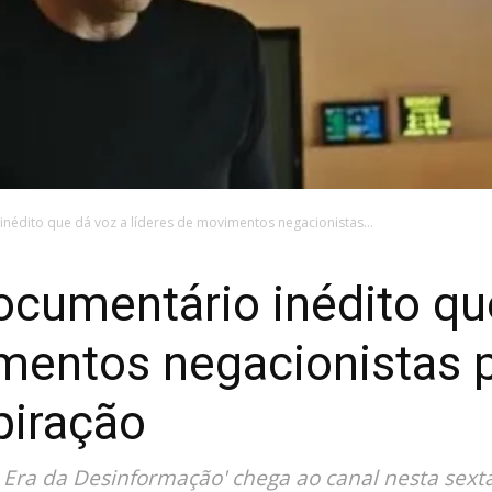
inédito que dá voz a líderes de movimentos negacionistas...
documentário inédito qu
mentos negacionistas p
piração
 Era da Desinformação' chega ao canal nesta sexta-