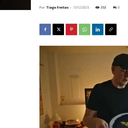
Por
Tiago Freitas
-
15/12/2025
353
0