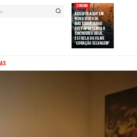
CINEMA
a...
ASSISTA AQUI! EM
NOVO VÍDEO DE
BASTIDOR, BRAD
PITT APRESENTA O
CACHORRO UBER,
ESTRELA DO FILME
‘CORAÇÃO SELVAGEM’
IAS