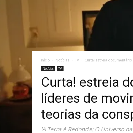
Início
Notícias
TV
Curta! estreia documentário 
Notícias
TV
Curta! estreia 
líderes de movi
teorias da cons
'A Terra é Redonda: O Universo na