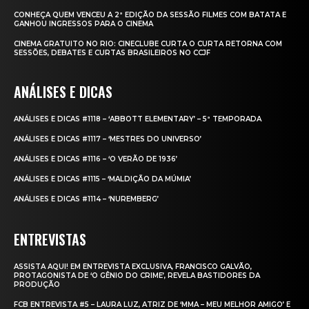
CONHEÇA QUEM VENCEU A 2ª EDIÇÃO DA SESSÃO FILMES COM BATATA E
GANHOU INGRESSOS PARA O CINEMA
CINEMA GRATUITO NO RIO: CINECLUBE CURTA O CURTA RETORNA COM
SESSÕES, DEBATES E CURTAS BRASILEIROS NO CCJF
ANÁLISES E DICAS
ANÁLISES E DICAS #1118 – ‘ABBOTT ELEMENTARY’ – 5ª TEMPORADA
ANÁLISES E DICAS #1117 – ‘MESTRES DO UNIVERSO’
ANÁLISES E DICAS #1116 – ‘O VERÃO DE 1936’
ANÁLISES E DICAS #1115 – ‘MALDIÇÃO DA MÚMIA’
ANÁLISES E DICAS #1114 – ‘NUREMBERG’
ENTREVISTAS
ASSISTA AQUI! EM ENTREVISTA EXCLUSIVA, FRANCISCO GALVÃO,
PROTAGONISTA DE ‘O GÊNIO DO CRIME’, REVELA BASTIDORES DA
PRODUÇÃO
FCB ENTREVISTA #5 – LAURA LUZ, ATRIZ DE ‘MMA – MEU MELHOR AMIGO’ E