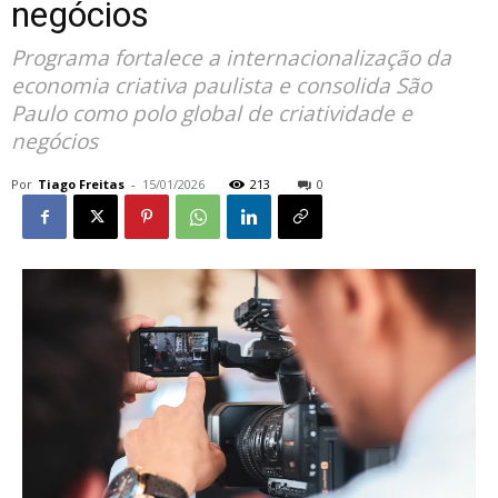
negócios
Programa fortalece a internacionalização da
economia criativa paulista e consolida São
Paulo como polo global de criatividade e
negócios
Por
Tiago Freitas
-
15/01/2026
213
0