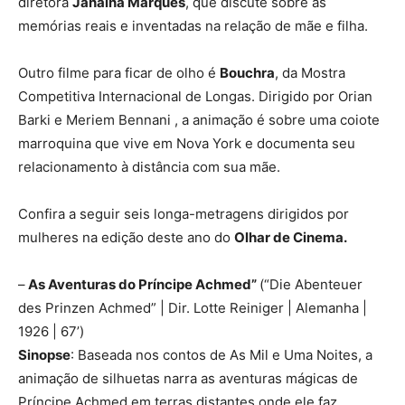
diretora
Janaína Marques
, que discute sobre as
memórias reais e inventadas na relação de mãe e filha.
Outro filme para ficar de olho é
Bouchra
, da Mostra
Competitiva Internacional de Longas. Dirigido por Orian
Barki e Meriem Bennani , a animação é sobre uma coiote
marroquina que vive em Nova York e documenta seu
relacionamento à distância com sua mãe.
Confira a seguir seis longa-metragens dirigidos por
mulheres na edição deste ano do
Olhar de Cinema.
–
As Aventuras do Príncipe Achmed”
(“Die Abenteuer
des Prinzen Achmed” | Dir. Lotte Reiniger | Alemanha |
1926 | 67’)
Sinopse
: Baseada nos contos de As Mil e Uma Noites, a
animação de silhuetas narra as aventuras mágicas de
Príncipe Achmed em terras distantes onde ele faz