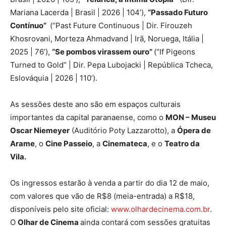
Mariana Lacerda | Brasil | 2026 | 104’),
“Passado Futuro
Contínuo”
(“Past Future Continuous | Dir. Firouzeh
Khosrovani, Morteza Ahmadvand | Irã, Noruega, Itália |
2025 | 76’),
“Se pombos virassem ouro”
(“If Pigeons
Turned to Gold” | Dir. Pepa Lubojacki | República Tcheca,
Eslováquia | 2026 | 110’).
As sessões deste ano são em espaços culturais
importantes da capital paranaense, como o
MON – Museu
Oscar Niemeyer
(Auditório Poty Lazzarotto), a
Ópera de
Arame
, o
Cine Passeio
, a
Cinemateca
, e o
Teatro da
Vila.
Os ingressos estarão à venda a partir do dia 12 de maio,
com valores que vão de R$8 (meia-entrada) a R$18,
disponíveis pelo site oficial:
www.olhardecinema.com.br
.
O
Olhar de Cinema
ainda contará com sessões gratuitas