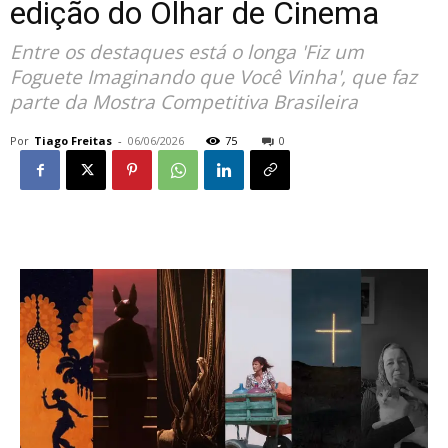
edição do Olhar de Cinema
Entre os destaques está o longa 'Fiz um
Foguete Imaginando que Você Vinha', que faz
parte da Mostra Competitiva Brasileira
Por
Tiago Freitas
-
06/06/2026
75
0