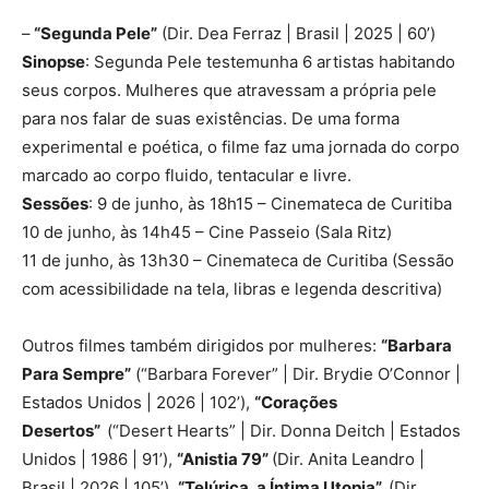
–
“Segunda Pele”
(Dir. Dea Ferraz | Brasil | 2025 | 60’)
Sinopse
: Segunda Pele testemunha 6 artistas habitando
seus corpos. Mulheres que atravessam a própria pele
para nos falar de suas existências. De uma forma
experimental e poética, o filme faz uma jornada do corpo
marcado ao corpo fluido, tentacular e livre.
Sessões
: 9 de junho, às 18h15 – Cinemateca de Curitiba
10 de junho, às 14h45 – Cine Passeio (Sala Ritz)
11 de junho, às 13h30 – Cinemateca de Curitiba (Sessão
com acessibilidade na tela, libras e legenda descritiva)
Outros filmes também dirigidos por mulheres:
“Barbara
Para Sempre”
(“Barbara Forever” | Dir. Brydie O’Connor |
Estados Unidos | 2026 | 102’),
“Corações
Desertos”
(“Desert Hearts” | Dir. Donna Deitch | Estados
Unidos | 1986 | 91’),
“Anistia 79”
(Dir. Anita Leandro |
Brasil | 2026 | 105’),
“Telúrica, a Íntima Utopia”
(Dir.