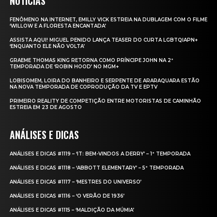
NOTÍCIAS
FENÔMENO NA INTERNET, EMILLY VICK ESTREIA NA DUBLAGEM COM O FILME
‘WILLOW E A FLORESTA ENCANTADA’
ASSISTA AQUI! MIGUEL PENIDO LANÇA TEASER DO CURTA LGBTQIAPN+
‘ENQUANTO ELE NÃO VOLTA’
GRAEME THOMAS KING RETORNA COMO PRÍNCIPE JOHN NA 2ª
TEMPORADA DE ‘ROBIN HOOD’ NO MGM+
LOBISOMEM, LOIRA DO BANHEIRO E SERPENTE DE ARARAQUARA ESTÃO
NA NOVA TEMPORADA DE COPRODUÇÃO DA TV E EPTV
PRIMEIRO REALITY DE COMPETIÇÃO ENTRE MOTORISTAS DE CAMINHÃO
ESTREIA EM 23 DE AGOSTO
ANÁLISES E DICAS
ANÁLISES E DICAS #1119 – ‘IT: BEM-VINDOS A DERRY’ – 1ª TEMPORADA
ANÁLISES E DICAS #1118 – ‘ABBOTT ELEMENTARY’ – 5ª TEMPORADA
ANÁLISES E DICAS #1117 – ‘MESTRES DO UNIVERSO’
ANÁLISES E DICAS #1116 – ‘O VERÃO DE 1936’
ANÁLISES E DICAS #1115 – ‘MALDIÇÃO DA MÚMIA’