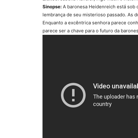
Sinopse:
A baronesa Heidenreich está sob 
lembrança de seu misterioso passado. As 
Enquanto a excêntrica senhora parece conhe
parece ser a chave para o futuro da barones