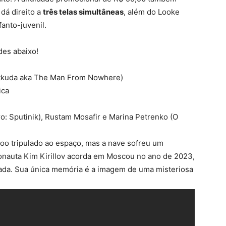
 dá direito a
três telas simultâneas
, além do Looke
anto-juvenil.
des abaixo!
tkuda aka The Man From Nowhere)
ica
o: Sputinik), Rustam Mosafir e Marina Petrenko (O
voo tripulado ao espaço, mas a nave sofreu um
monauta Kim Kirillov acorda em Moscou no ano de 2023,
ada. Sua única memória é a imagem de uma misteriosa