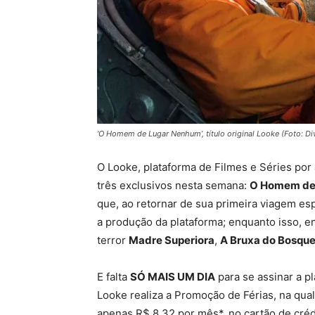
‘O Homem de Lugar Nenhum’, título original Looke (Foto: D
O Looke, plataforma de Filmes e Séries por a
três exclusivos nesta semana:
O Homem de
que, ao retornar de sua primeira viagem es
a produção da plataforma; enquanto isso, en
terror
Madre Superiora
,
A Bruxa do Bosqu
E falta
SÓ MAIS UM DIA
para se assinar a p
Looke realiza a Promoção de Férias, na qual
apenas R$ 8,32 por mês*, no cartão de cré