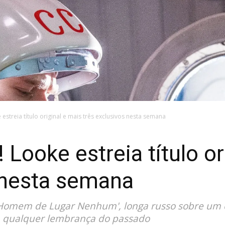
streia título original e mais três exclusivos nesta semana
ooke estreia título or
 nesta semana
O Homem de Lugar Nenhum', longa russo sobre um
m qualquer lembrança do passado