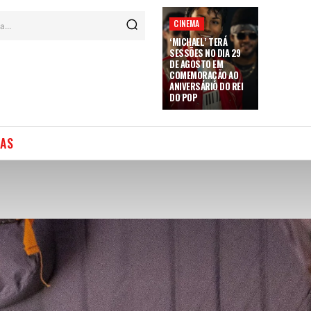
CINEMA
a...
‘MICHAEL’ TERÁ
SESSÕES NO DIA 29
DE AGOSTO EM
COMEMORAÇÃO AO
ANIVERSÁRIO DO REI
DO POP
IAS