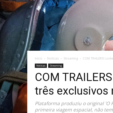
Início
Notícias
Streaming
COM TRAILERS! Looke e
Notícias
Streaming
COM TRAILERS! L
três exclusivos
Plataforma produziu o original '
primeira viagem espacial, não te