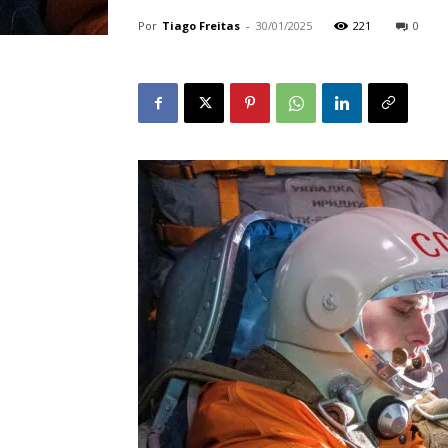
Por
Tiago Freitas
-
30/01/2025
221
0