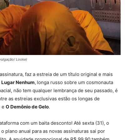
ivulgação/ Looke)
ssinatura, faz a estreia de um título original e mais
 Lugar Nenhum
,
longa russo sobre um cosmonauta
pacial, não tem qualquer lembrança de seu passado, é
tre as estreias exclusivas estão os longas de
e
e
O Demônio de Gelo
.
lataforma com um baita desconto! Até sexta (31), o
 o plano anual para as novas assinaturas sai por
dito. A anuidade promocional de R$ 99,90 também