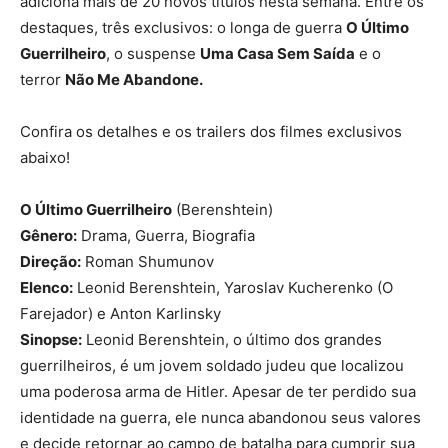
adiciona mais de 20 novos títulos nesta semana. Entre os
destaques, três exclusivos: o longa de guerra
O Último
Guerrilheiro
, o suspense
Uma Casa Sem Saída
e o
terror
Não Me Abandone.
Confira os detalhes e os trailers dos filmes exclusivos
abaixo!
O Último Guerrilheiro
(Berenshtein)
Gênero:
Drama, Guerra, Biografia
Direção:
Roman Shumunov
Elenco:
Leonid Berenshtein, Yaroslav Kucherenko (O
Farejador) e Anton Karlinsky
Sinopse:
Leonid Berenshtein, o último dos grandes
guerrilheiros, é um jovem soldado judeu que localizou
uma poderosa arma de Hitler. Apesar de ter perdido sua
identidade na guerra, ele nunca abandonou seus valores
e decide retornar ao campo de batalha para cumprir sua