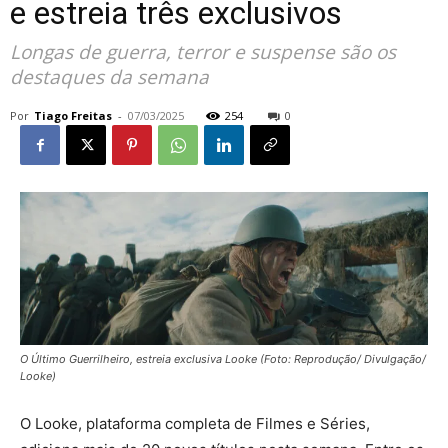
e estreia três exclusivos
Longas de guerra, terror e suspense são os
destaques da semana
Por
Tiago Freitas
-
07/03/2025
254
0
O Último Guerrilheiro, estreia exclusiva Looke (Foto: Reprodução/ Divulgação/
Looke)
O Looke, plataforma completa de Filmes e Séries,