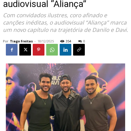
audiovisual “Aliança”
Com convidados ilustres, coro afinado e
canções inéditas, o audiovisual “Aliança” marca
um novo capítulo na trajetória de Danilo e Davi.
Por
Tiago Freitas
-
18/12/2025
354
0