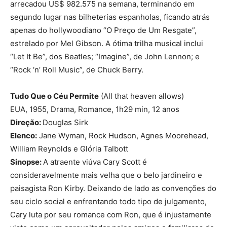
arrecadou US$ 982.575 na semana, terminando em
segundo lugar nas bilheterias espanholas, ficando atrás
apenas do hollywoodiano “O Preço de Um Resgate”,
estrelado por Mel Gibson. A ótima trilha musical inclui
“Let It Be”, dos Beatles; “Imagine”, de John Lennon; e
“Rock ‘n’ Roll Music”, de Chuck Berry.
Tudo Que o Céu Permite
(All that heaven allows)
EUA, 1955, Drama, Romance, 1h29 min, 12 anos
Direção:
Douglas Sirk
Elenco:
Jane Wyman, Rock Hudson, Agnes Moorehead,
William Reynolds e Glória Talbott
Sinopse:
A atraente viúva Cary Scott é
consideravelmente mais velha que o belo jardineiro e
paisagista Ron Kirby. Deixando de lado as convenções do
seu ciclo social e enfrentando todo tipo de julgamento,
Cary luta por seu romance com Ron, que é injustamente