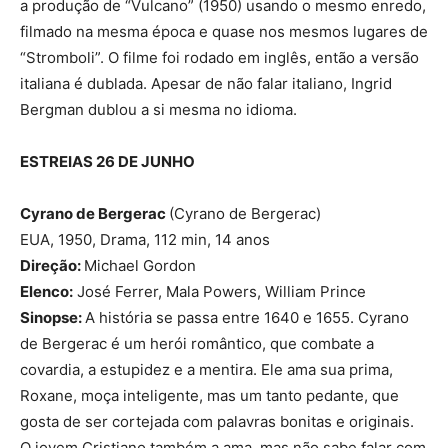
a produção de “Vulcano” (1950) usando o mesmo enredo,
filmado na mesma época e quase nos mesmos lugares de
“Stromboli”. O filme foi rodado em inglês, então a versão
italiana é dublada. Apesar de não falar italiano, Ingrid
Bergman dublou a si mesma no idioma.
ESTREIAS 26 DE JUNHO
Cyrano de Bergerac
(Cyrano de Bergerac)
EUA, 1950, Drama, 112 min, 14 anos
Direção:
Michael Gordon
Elenco:
José Ferrer, Mala Powers, William Prince
Sinopse:
A história se passa entre 1640 e 1655. Cyrano
de Bergerac é um herói romântico, que combate a
covardia, a estupidez e a mentira. Ele ama sua prima,
Roxane, moça inteligente, mas um tanto pedante, que
gosta de ser cortejada com palavras bonitas e originais.
O jovem Cristiano também a ama, mas não sabe falar com