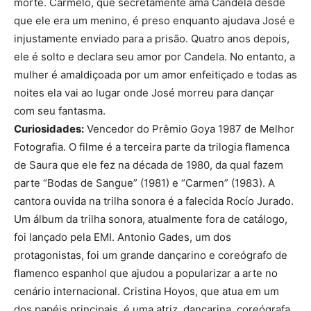
morte. Carmelo, que secretamente ama Candela desde
que ele era um menino, é preso enquanto ajudava José e
injustamente enviado para a prisão. Quatro anos depois,
ele é solto e declara seu amor por Candela. No entanto, a
mulher é amaldiçoada por um amor enfeitiçado e todas as
noites ela vai ao lugar onde José morreu para dançar
com seu fantasma.
Curiosidades:
Vencedor do Prêmio Goya 1987 de Melhor
Fotografia. O filme é a terceira parte da trilogia flamenca
de Saura que ele fez na década de 1980, da qual fazem
parte “Bodas de Sangue” (1981) e “Carmen” (1983). A
cantora ouvida na trilha sonora é a falecida Rocío Jurado.
Um álbum da trilha sonora, atualmente fora de catálogo,
foi lançado pela EMI. Antonio Gades, um dos
protagonistas, foi um grande dançarino e coreógrafo de
flamenco espanhol que ajudou a popularizar a arte no
cenário internacional. Cristina Hoyos, que atua em um
dos papéis principais, é uma atriz, dançarina, coreógrafa