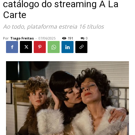
catálogo do streaming À La
Carte
Ao todo, plataforma estreia 16 títulos
Por
Tiago Freitas
-
07/06/2025
191
0