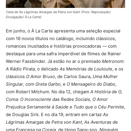
Cena de ‘As Lágrimas Amargas de Petra von Kant’ (Foto: Reprodução/
Divulgação/ À La Carte)
Em junho, o À La Carte apresenta uma seleção especial
com 16 novos títulos no catálogo, incluindo clássicos,
romances inusitados e histórias provocadoras — com
destaque para uma safra imperdível de filmes de Rainer
Werner Fassbinder. Já estão no ar o premiado
Metronom:
A Rádio Pirata
, o delicado
As Memórias de Louloute
, e os
clássicos
O Amor Bruxo
, de Carlos Saura,
Uma Mulher
Singular
, com
Greta Garbo
, e
O Mensageiro do Diabo
,
com Robert Mitchum. No dia 12, chegam
A História de O,
Coma: O Inconsciente das Redes Sociais, O Amor
Prejudica Seriamente à Saúde e Tudo que o Céu Permite
,
de Douglas Sirk. E no dia 19, entram em cartaz
As
Lágrimas Amargas de Petra von Kant
,
As Aventuras de
uma Francesa na Coreia
, de Hong Sang-soo,
Ninguém