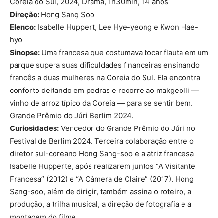
Coréia do Sul, 2024, Drama, 1h30min, 14 anos
Direção:
Hong Sang Soo
Elenco:
Isabelle Huppert, Lee Hye-yeong e Kwon Hae-
hyo
Sinopse:
Uma francesa que costumava tocar flauta em um
parque supera suas dificuldades financeiras ensinando
francês a duas mulheres na Coreia do Sul. Ela encontra
conforto deitando em pedras e recorre ao makgeolli —
vinho de arroz típico da Coreia — para se sentir bem.
Grande Prêmio do Júri Berlim 2024.
Curiosidades:
Vencedor do Grande Prêmio do Júri no
Festival de Berlim 2024. Terceira colaboração entre o
diretor sul-coreano Hong Sang-soo e a atriz francesa
Isabelle Hupperte, após realizarem juntos “A Visitante
Francesa” (2012) e “A Câmera de Claire” (2017). Hong
Sang-soo, além de dirigir, também assina o roteiro, a
produção, a trilha musical, a direção de fotografia e a
montagem do filme.