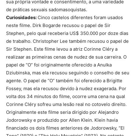
sua própria vontade e consentimento, a uma variedade
de práticas sexuais sadomasoquistas.
Curiosidades:
Cinco castelos diferentes foram usados ​​
neste filme. Dirk Bogarde recusou o papel de Sir
Stephen, pelo qual receberia US$ 350.000 por doze dias
de trabalho. Christopher Lee também recusou o papel de
Sir Stephen. Este filme levou a atriz Corinne Cléry a
realizaar as primeiras cenas de nudez de sua carreira. O
papel de “O” foi originalmente oferecido a Anulka
Dziubinska, mas ela recusou seguindo o conselho de seu
agente. O papel de “O” também foi oferecido a Brigitte
Fossey, mas ela recusou devido à nudez exagerada. Por
volta dos 34 minutos do filme, ocorre uma cena na qual
Corinne Cléry sofreu uma lesão real no cotovelo direito.
Originalmente este filme seria dirigido por Alejandro
Jodorowsky e produzido por Allen Klein. Klein havia
financiado os dois filmes anteriores de Jodorowsky, “El
Topo” (1970) e “The Holy Mountain” (1973). No entanto,