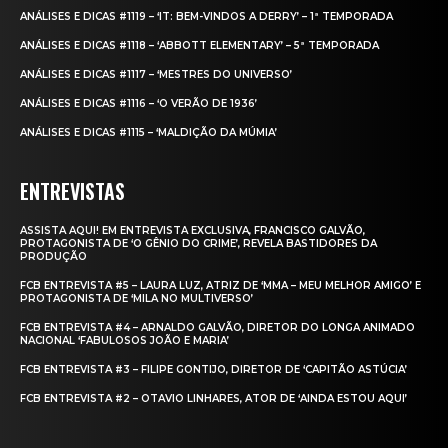
ANÁLISES E DICAS #1119 – ‘IT: BEM-VINDOS A DERRY’ – 1ª TEMPORADA
ANÁLISES E DICAS #1118 – ‘ABBOTT ELEMENTARY’ – 5ª TEMPORADA
ANÁLISES E DICAS #1117 – ‘MESTRES DO UNIVERSO’
ANÁLISES E DICAS #1116 – ‘O VERÃO DE 1936’
ANÁLISES E DICAS #1115 – ‘MALDIÇÃO DA MÚMIA’
ENTREVISTAS
ASSISTA AQUI! EM ENTREVISTA EXCLUSIVA, FRANCISCO GALVÃO,
PROTAGONISTA DE ‘O GÊNIO DO CRIME’, REVELA BASTIDORES DA
PRODUÇÃO
FCB ENTREVISTA #5 – LAURA LUZ, ATRIZ DE ‘MMA – MEU MELHOR AMIGO’ E
PROTAGONISTA DE ‘MILA NO MULTIVERSO’
FCB ENTREVISTA #4 – ARNALDO GALVÃO, DIRETOR DO LONGA ANIMADO
NACIONAL ‘FABULOSOS JOÃO E MARIA’
FCB ENTREVISTA #3 – FILIPE GONTIJO, DIRETOR DE ‘CAPITÃO ASTÚCIA’
FCB ENTREVISTA #2 – OTAVIO LINHARES, ATOR DE ‘AINDA ESTOU AQUI’