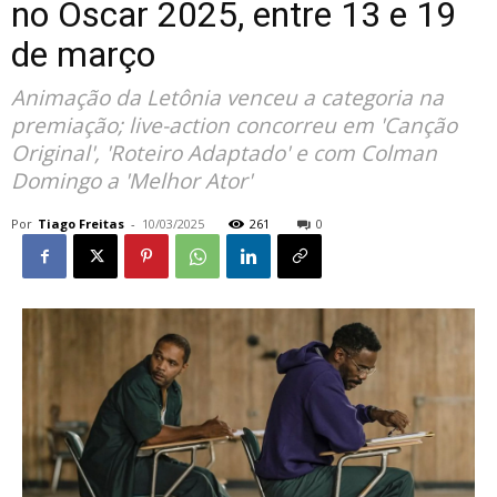
no Oscar 2025, entre 13 e 19
de março
Animação da Letônia venceu a categoria na
premiação; live-action concorreu em 'Canção
Original', 'Roteiro Adaptado' e com Colman
Domingo a 'Melhor Ator'
Por
Tiago Freitas
-
10/03/2025
261
0