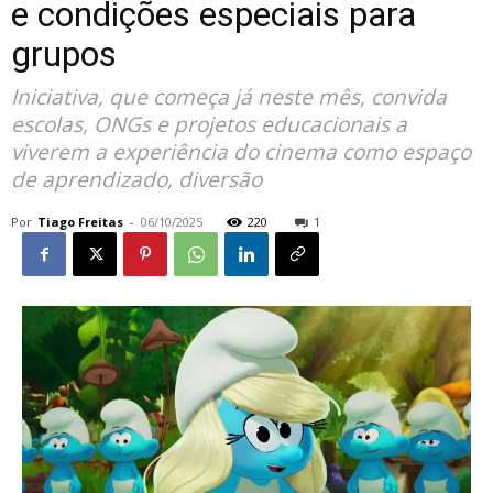
e condições especiais para
grupos
Iniciativa, que começa já neste mês, convida
escolas, ONGs e projetos educacionais a
viverem a experiência do cinema como espaço
de aprendizado, diversão
Por
Tiago Freitas
-
06/10/2025
220
1