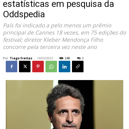
estatísticas em pesquisa da
Oddspedia
País foi indicado a pelo menos um prêmio
principal de Cannes 18 vezes, em 75 edições do
festival; diretor Kleber Mendonça Filho
concorre pela terceira vez neste ano
Por
Tiago Freitas
-
16/05/2025
248
0