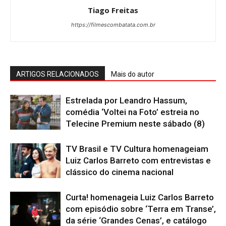
Tiago Freitas
https://filmescombatata.com.br
ARTIGOS RELACIONADOS
Mais do autor
Estrelada por Leandro Hassum,
comédia ‘Voltei na Foto’ estreia no
Telecine Premium neste sábado (8)
TV Brasil e TV Cultura homenageiam
Luiz Carlos Barreto com entrevistas e
clássico do cinema nacional
Curta! homenageia Luiz Carlos Barreto
com episódio sobre ‘Terra em Transe’,
da série ‘Grandes Cenas’, e catálogo