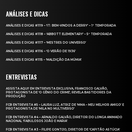
ANÁLISES E DICAS
ANÁLISES E DICAS #1119 – ‘IT: BEM-VINDOS A DERRY’ – 1ª TEMPORADA
ANÁLISES E DICAS #1118 – ‘ABBOTT ELEMENTARY’ – 5ª TEMPORADA
ANÁLISES E DICAS #1117 – ‘MESTRES DO UNIVERSO’
ANÁLISES E DICAS #1116 – ‘O VERÃO DE 1936’
ANÁLISES E DICAS #1115 – ‘MALDIÇÃO DA MÚMIA’
ENTREVISTAS
ASSISTA AQUI! EM ENTREVISTA EXCLUSIVA, FRANCISCO GALVÃO,
PROTAGONISTA DE ‘O GÊNIO DO CRIME’, REVELA BASTIDORES DA
PRODUÇÃO
FCB ENTREVISTA #5 – LAURA LUZ, ATRIZ DE ‘MMA – MEU MELHOR AMIGO’ E
PROTAGONISTA DE ‘MILA NO MULTIVERSO’
FCB ENTREVISTA #4 – ARNALDO GALVÃO, DIRETOR DO LONGA ANIMADO
NACIONAL ‘FABULOSOS JOÃO E MARIA’
FCB ENTREVISTA #3 – FILIPE GONTIJO, DIRETOR DE ‘CAPITÃO ASTÚCIA’