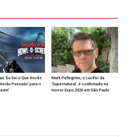
az ‘Eu Sei o Que Vocês
Mark Pellegrino, o Lucifer de
Verão Passado’ para o
‘Supernatural’, é confirmado na
ream’
Horror Expo 2026 em São Paulo