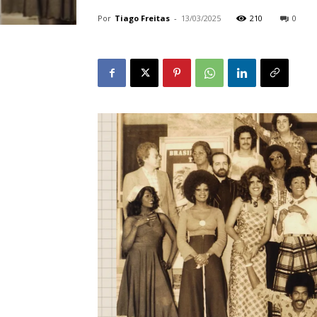
Por
Tiago Freitas
-
13/03/2025
210
0