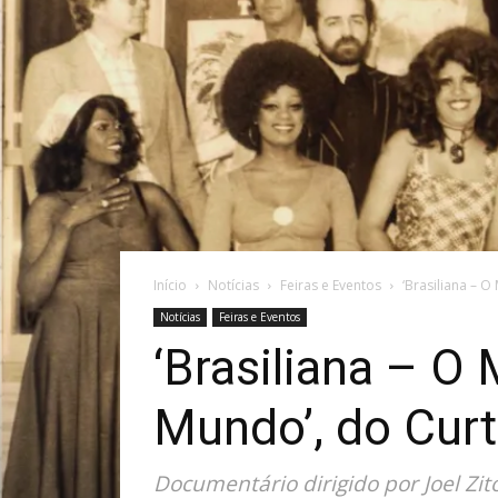
Início
Notícias
Feiras e Eventos
‘Brasiliana – O
Notícias
Feiras e Eventos
‘Brasiliana – O
Mundo’, do Curta
Documentário dirigido por Joel Zi