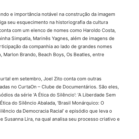
do e importância notável na construção da imagem
tiga seu esquecimento na historiografia da cultura
me conta com um elenco de nomes como Haroldo Costa,
minha Simpatia, Marinês Yagnes, além de imagens de
rticipação da companhia ao lado de grandes nomes
, Marlon Brando, Beach Boys, Os Beatles, entre
urta! em setembro, Joel Zito conta com outras
zadas no CurtaOn – Clube de Documentários. São eles,
dios da série ‘A Ética do Silêncio’: ‘A Liberdade Sem
A Ética do Silêncio Abalada, ‘Brasil Monárquico: O
Silêncio da Democracia Racial’ e episódio que leva o
e Susanna Lira, na qual analisa seu processo criativo e