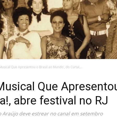
 Musical Que Apresentou o Brasil ao Mundo’, do Curta!,...
 Musical Que Apresentou
!, abre festival no RJ
to Araújo deve estrear no canal em setembro