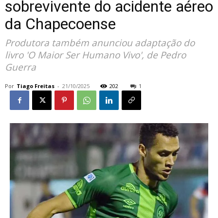
sobrevivente do acidente aéreo
da Chapecoense
Produtora também anunciou adaptação do
livro 'O Maior Ser Humano Vivo', de Pedro
Guerra
Por
Tiago Freitas
-
21/10/2025
202
1