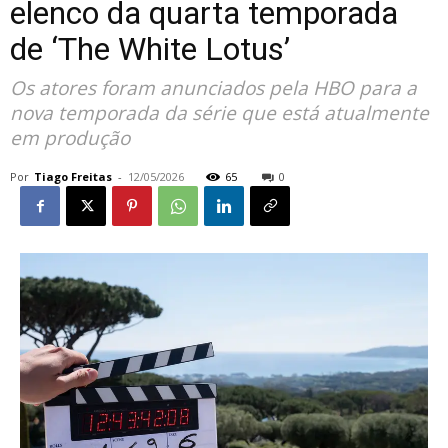
elenco da quarta temporada
de ‘The White Lotus’
Os atores foram anunciados pela HBO para a
nova temporada da série que está atualmente
em produção
Por
Tiago Freitas
-
12/05/2026
65
0