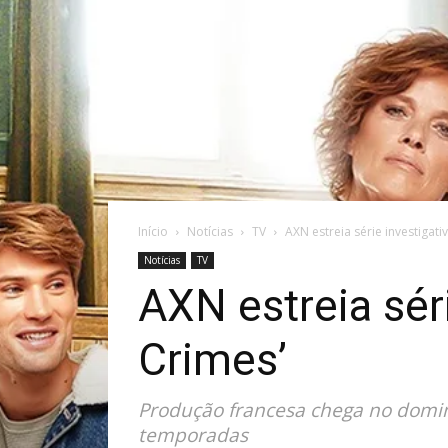
Início
Notícias
TV
AXN estreia série investigati
Notícias
TV
AXN estreia séri
Crimes’
Produção francesa chega no domin
temporadas