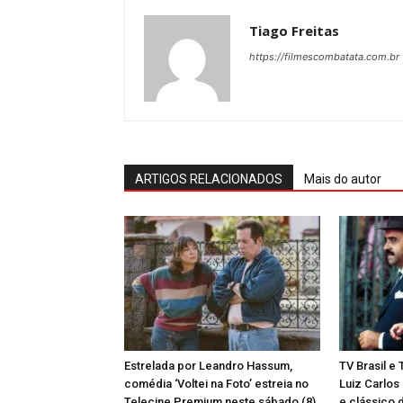
Tiago Freitas
https://filmescombatata.com.br
ARTIGOS RELACIONADOS
Mais do autor
Estrelada por Leandro Hassum,
TV Brasil e
comédia ‘Voltei na Foto’ estreia no
Luiz Carlos
Telecine Premium neste sábado (8)
e clássico 