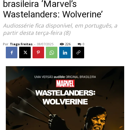
brasileira ‘Marvel’s
Wastelanders: Wolverine’
Audiossérie fica disponível, em português, a
partir desta terça-feira (8)
Por
Tiago Freitas
-
08/07/2025
226
0