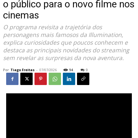
o público para o novo filme nos
cinemas
O programa revisita a trajetória dos
personagens mais famosos da Illumination,
explica curiosidades que poucos conhecem e
destaca as principais novidades do streaming
sem revelar as surpresas da nova aventura.
Por
Tiago Freitas
-
07/07/2026
94
0