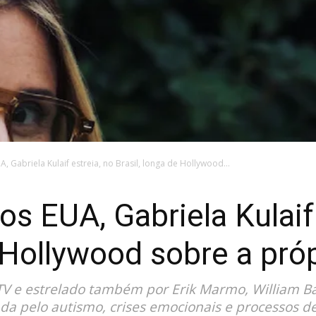
 Gabriela Kulaif estreia, no Brasil, longa de Hollywood...
s EUA, Gabriela Kulaif 
 Hollywood sobre a próp
e TV e estrelado também por Erik Marmo, William Ba
a pelo autismo, crises emocionais e processos d