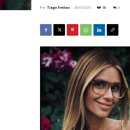
Por
Tiago Freitas
-
28/05/2026
58
0