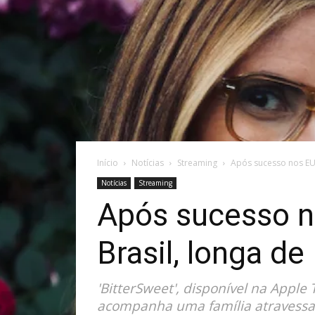
Início
Notícias
Streaming
Após sucesso nos EUA,
Notícias
Streaming
Após sucesso no
Brasil, longa de
'BitterSweet', disponível na Appl
acompanha uma família atravessad