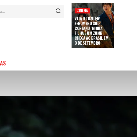
CINEMA
a...
VEJA O TRAILER!
FENÔMENO SUL-
COREANO ‘MINHA
FILHA É UM ZUMBI’
CHEGA AO BRASIL EM
3 DE SETEMBRO
IAS