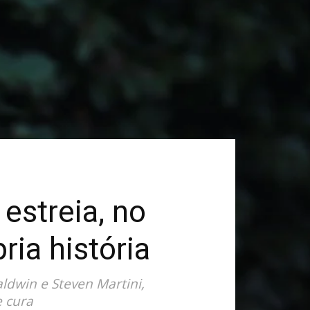
estreia, no
ria história
ldwin e Steven Martini,
e cura