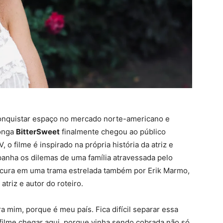
, conquistar espaço no mercado norte-americano e
longa
BitterSweet
finalmente chegou ao público
 o filme é inspirado na própria história da atriz e
nha os dilemas de uma família atravessada pelo
 cura em uma trama estrelada também por Erik Marmo,
atriz e autor do roteiro.
a mim, porque é meu país. Fica difícil separar essa
filme chegar aqui, porque vinha sendo cobrada não só