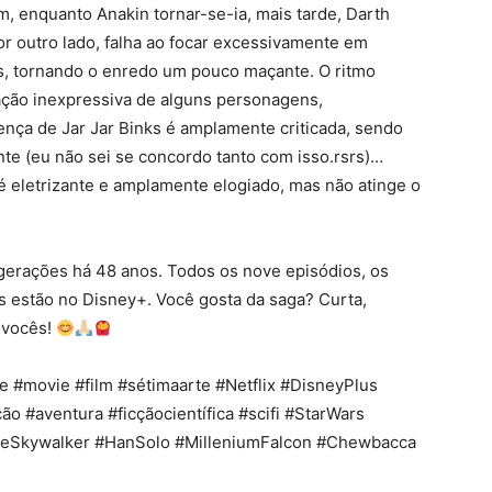
m, enquanto Anakin tornar-se-ia, mais tarde, Darth
Por outro lado, falha ao focar excessivamente em
as, tornando o enredo um pouco maçante. O ritmo
ação inexpressiva de alguns personagens,
ença de Jar Jar Binks é amplamente criticada, sendo
ante (eu não sei se concordo tanto com isso.rsrs)…
 é eletrizante e amplamente elogiado, mas não atinge o
gerações há 48 anos. Todos os nove episódios, os
es estão no Disney+. Você gosta da saga? Curta,
m vocês!
e #movie #film #sétimaarte #Netflix #DisneyPlus
o #aventura #ficçãocientífica #scifi #StarWars
keSkywalker #HanSolo #MilleniumFalcon #Chewbacca