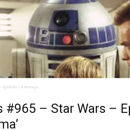
– Episódio I: A Ameaça...
s #965 – Star Wars – Ep
ma’