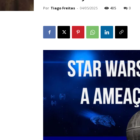
Por
Tiago Freitas
-
04/05/2025
405
0