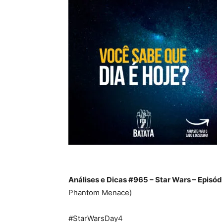
Análises e Dicas #965 – Star Wars – Episó
Phantom Menace)
#StarWarsDay4