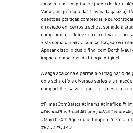
(nasceu um rico príncipe judeu de Jerusalé
Vader, um príncipe das trevas da galáxia). 
questões políticas complexas e burocrátic
arrastado em certos trechos, somado à atu
compromete a fluidez da narrativa, e a pres
vista como um alívio cômico forçado e irrit
Apesar disso, o duelo final com Darth Maul
impacto emocional da trilogia original.
A saga apaixona e permeia o imaginário de 
dois spin-offs e diversas séries e animaçõ
compartilhe, salve e que a força esteja co
#FilmesComBatata #cinema #cinéfilos #film
#DisneyPlusBrasil #Disney #WaltDisney #açã
#MayThe4th #geek #culturapop #nerd #Lu
#R2D2 #C3PO