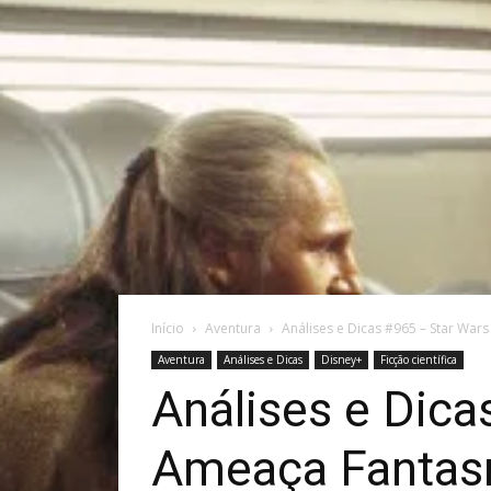
Início
Aventura
Análises e Dicas #965 – Star Wars 
Aventura
Análises e Dicas
Disney+
Ficção científica
Análises e Dica
Ameaça Fantas