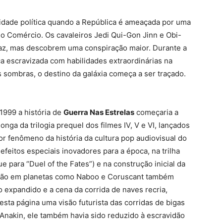
ilidade política quando a República é ameaçada por uma
do Comércio. Os cavaleiros Jedi Qui-Gon Jinn e Obi-
az, mas descobrem uma conspiração maior. Durante a
a escravizada com habilidades extraordinárias na
 sombras, o destino da galáxia começa a ser traçado.
 1999 a história de
Guerra Nas Estrelas
começaria a
nga da trilogia prequel dos filmes IV, V e VI, lançados
or fenômeno da história da cultura pop audiovisual do
efeitos especiais inovadores para a época, na trilha
 para “Duel of the Fates”) e na construção inicial da
ação em planetas como Naboo e Coruscant também
 expandido e a cena da corrida de naves recria,
sta página uma visão futurista das corridas de bigas
Anakin, ele também havia sido reduzido à escravidão