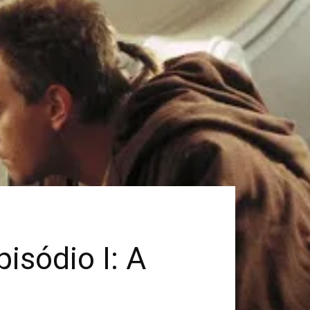
isódio I: A