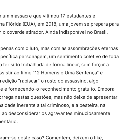
m um massacre que vitimou 17 estudantes e
na Flórida (EUA), em 2018, uma jovem se prepara para
m o covarde atirador. Ainda indisponível no Brasil.
ão apenas com o luto, mas com as assombrações eternas
specífica personagem, um sentimento coletivo de toda
 ter sido trabalhada de forma linear, sem forçar a
ssistir ao filme “12 Homens e Uma Sentença” e
edição “rabiscar” o rosto do assassino, algo
e e fornecendo-o reconhecimento gratuito. Embora
correga nestas questões, mas não deixa de apresentar
dade inerente a tal criminoso, e a besteira, na
úri ao desconsiderar os agravantes minuciosamente
entário.
bram-se deste caso? Comentem, deixem o like,