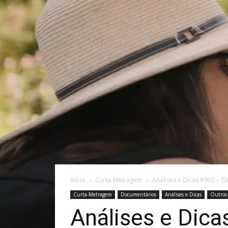
Início
Curta-Metragem
Análises e Dicas #950 – ‘
Curta-Metragem
Documentários
Análises e Dicas
Outros 
Análises e Dic