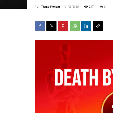
Por
Tiago Freitas
-
01/03/2025
247
0