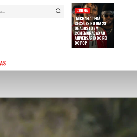
CINEMA
a...
‘MICHAEL’ TERÁ
SESSÕES NO DIA 29
DE AGOSTO EM
COMEMORAÇÃO AO
ANIVERSÁRIO DO REI
DO POP
IAS