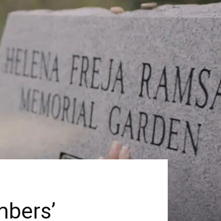
mbers’