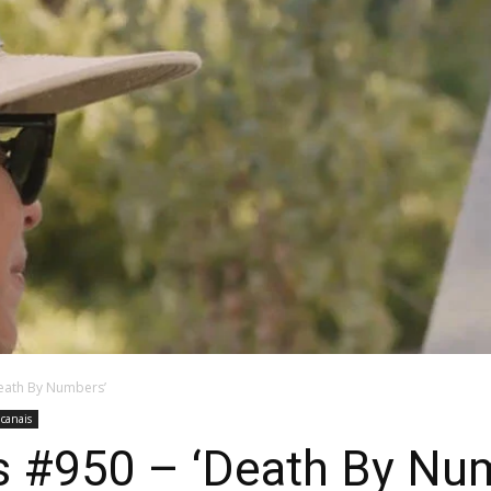
Death By Numbers’
canais
as #950 – ‘Death By Nu