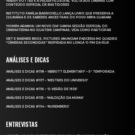
‘HARRY POTTER E A PEDRA FILOSOFAL’ VOLTA AOS CINEMAS COM
CONTEÚDO ESPECIAL DE BASTIDORES
INSTITUTO FAMÍLIA BARRICHELLO LANÇA LIVRO QUE PRESERVA A
CULINÁRIA E OS SABERES ANCESTRAIS DO POVO MBYA GUARANI
‘HOMEM-ARANHA: UM NOVO DIA’ GANHA SESSÃO ESPECIAL DO
CINEMATERNA NO IGUATEMI CAMPINAS; VEJA COMO PARTICIPAR
SBT E WARNER BROS. PICTURES ANUNCIAM PARCERIA NO QUADRO
“CÂMERAS ESCONDIDAS” INSPIRADA NO LONGA ‘O FIM DA RUA’
ANÁLISES E DICAS
ANÁLISES E DICAS #1118 – ‘ABBOTT ELEMENTARY’ – 5ª TEMPORADA
ANÁLISES E DICAS #1117 – ‘MESTRES DO UNIVERSO’
ANÁLISES E DICAS #1116 – ‘O VERÃO DE 1936’
ANÁLISES E DICAS #1115 – ‘MALDIÇÃO DA MÚMIA’
ANÁLISES E DICAS #1114 – ‘NUREMBERG’
ENTREVISTAS