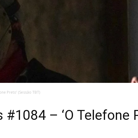
one Preto’ (Sessão TBT)
s #1084 – ‘O Telefone 