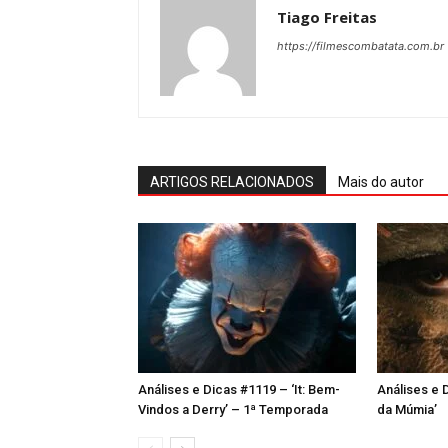
Tiago Freitas
https://filmescombatata.com.br
ARTIGOS RELACIONADOS
Mais do autor
Análises e Dicas #1119 – ‘It: Bem-
Análises e 
Vindos a Derry’ – 1ª Temporada
da Múmia’