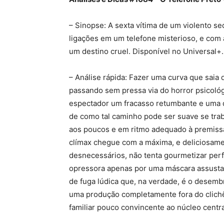
– Sinopse: A sexta vítima de um violento s
ligações em um telefone misterioso, e com 
um destino cruel. Disponível no Universal+.
– Análise rápida: Fazer uma curva que saia d
passando sem pressa via do horror psicológi
espectador um fracasso retumbante e uma d
de como tal caminho pode ser suave se trab
aos poucos e em ritmo adequado à premissa
clímax chegue com a máxima, e deliciosamen
desnecessários, não tenta gourmetizar perf
opressora apenas por uma máscara assustad
de fuga lúdica que, na verdade, é o desemb
uma produção completamente fora do clich
familiar pouco convincente ao núcleo centr