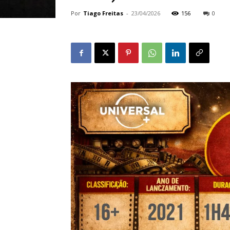
Por
Tiago Freitas
-
23/04/2026
156
0