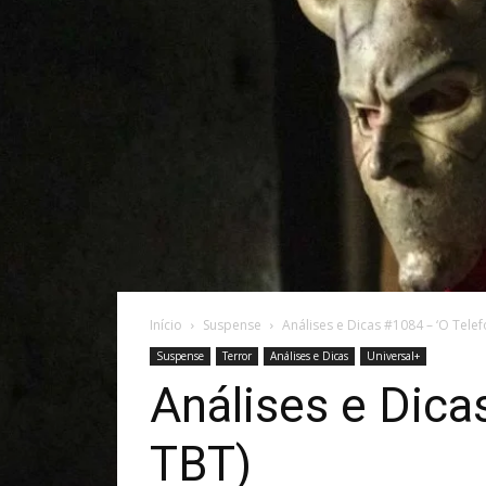
Início
Suspense
Análises e Dicas #1084 – ‘O Telef
Suspense
Terror
Análises e Dicas
Universal+
Análises e Dica
TBT)