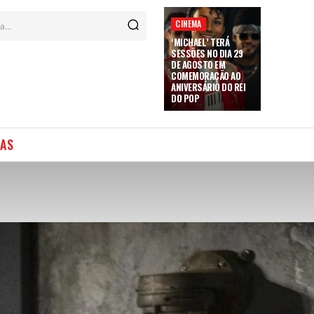
CINEMA
a...
‘MICHAEL’ TERÁ
SESSÕES NO DIA 29
DE AGOSTO EM
COMEMORAÇÃO AO
ANIVERSÁRIO DO REI
DO POP
IAS