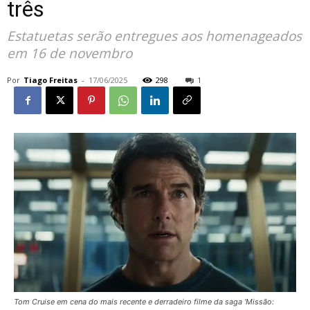
três
Estatuetas serão entregues aos homenageados
em 16 de novembro
Por
Tiago Freitas
-
17/06/2025
298
1
Tom Cruise em cena do mais recente e derradeiro filme da saga ‘Missão: