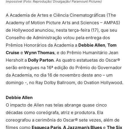
Impossível (Foto: Reprodução/ Divulgação/ Paramount Pictures)
A Academia de Artes e Ciência Cinematográficas (The
Academy of Motion Picture Arts and Sciences – AMPAS)
de Hollywood anunciou, nesta terça-feira (17), que seu
Conselho de Administração votou pela entrega dos
Prêmios Honorários da Academia a
Debbie Allen
,
Tom
Cruise
e
Wynn Thomas
, e do Prêmio Humanitário Jean
Hersholt a
Dolly Parton
. As quatro estatuetas do Oscar®
serão entregues na 16ª edição do Prêmio do Governador
da Academia, no dia 16 de novembro deste ano – um
domingo -, no Ray Dolby Ballroom, do Ovation Hollywood.
Debbie Allen
O impacto de Allen nas telas abrange quase cinco
décadas como coreógrafa, atriz e produtora. Ela
coreografou a cerimônia do Oscar® sete vezes, além de
filmes como
Esqueça Paris
,
A Jazzman’s Blues
e
The Six