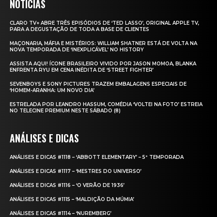
NOTÍCIAS
CLARO TV+ ABRE TRÊS EPISÓDIOS DE ‘TED LASSO’, ORIGINAL APPLE TV,
PARA A DEGUSTAÇÃO DE TODA A BASE DE CLIENTES
MAÇONARIA, MÁFIA E MISTÉRIOS: WILLIAM SHATNER ESTÁ DE VOLTA NA
NOVA TEMPORADA DE ‘INEXPLICÁVEL’ NO HISTORY
ASSISTA AQUI! ÍCONE BRASILEIRO VIVIDO POR JASON MOMOA, BLANKA
ENFRENTA RYU EM CENA INÉDITA DE ‘STREET FIGHTER’
SEVENBOYS E SONY PICTURES TRAZEM EMBALAGENS ESPECIAIS DE
‘HOMEM-ARANHA: UM NOVO DIA’
ESTRELADA POR LEANDRO HASSUM, COMÉDIA ‘VOLTEI NA FOTO’ ESTREIA
NO TELECINE PREMIUM NESTE SÁBADO (8)
ANÁLISES E DICAS
ANÁLISES E DICAS #1118 – ‘ABBOTT ELEMENTARY’ – 5ª TEMPORADA
ANÁLISES E DICAS #1117 – ‘MESTRES DO UNIVERSO’
ANÁLISES E DICAS #1116 – ‘O VERÃO DE 1936’
ANÁLISES E DICAS #1115 – ‘MALDIÇÃO DA MÚMIA’
ANÁLISES E DICAS #1114 – ‘NUREMBERG’