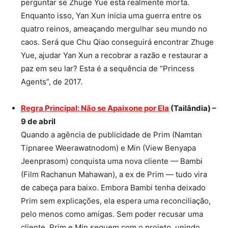
perguntar se Zhuge Yue está realmente morta.
Enquanto isso, Yan Xun inicia uma guerra entre os
quatro reinos, ameaçando mergulhar seu mundo no
caos. Será que Chu Qiao conseguirá encontrar Zhuge
Yue, ajudar Yan Xun a recobrar a razão e restaurar a
paz em seu lar? Esta é a sequência de “Princess
Agents”, de 2017.
Regra Principal: Não se Apaixone por Ela
(Tailândia) –
9 de abril
Quando a agência de publicidade de Prim (Namtan
Tipnaree Weerawatnodom) e Min (View Benyapa
Jeenprasom) conquista uma nova cliente — Bambi
(Film Rachanun Mahawan), a ex de Prim — tudo vira
de cabeça para baixo. Embora Bambi tenha deixado
Prim sem explicações, ela espera uma reconciliação,
pelo menos como amigas. Sem poder recusar uma
cliente, Prim e Min seguem com o projeto, unindo