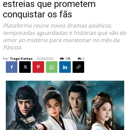
estreias que prometem
conquistar os fãs
Plataforma reúne novos dramas asiáticos,
temporadas aguardadas e histórias que vão do
amor ao mistério para maratonar no mês da
Páscoa.
Por
Tiago Freitas
-
02/04/2026
138
0