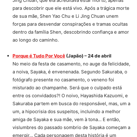
Jing Chuan, que ela acreditava estar morto, apenas
para descobrir que ele está vivo. Após a trágica morte
de sua mãe, Shen Yao Chu e Li Jing Chuan unem
forças para desvendar conspirações e tramas ocultas
dentro da família Shen, descobrindo confiança e amor
ao longo do caminho.
Porque é Tudo Por Você
(Japão) – 24 de abril
No meio da festa de casamento, no auge da felicidade,
a noiva, Sayaka, é envenenada. Segundo Sakuraba, o
fotógrafo presente no casamento, o veneno foi
misturado ao champanhe. Será que o culpado está
entre os convidados?! O noivo, Hayashida Kazuomi, e
Sakuraba partem em busca do responsável, mas, um a
um, a hipocrisia dos suspeitos, incluindo a melhor
amiga de Sayaka e sua mãe, vem à tona… E então,
vislumbres do passado sombrio de Sayaka começam a
emergir… Cada personagem desta história é um