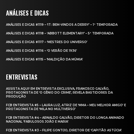
ANÁLISES E DICAS
ANÁLISES E DICAS #1119 – ‘IT: BEM-VINDOS A DERRY’ – 1ª TEMPORADA
ANÁLISES E DICAS #1118 – ‘ABBOTT ELEMENTARY’ – 5ª TEMPORADA
ANÁLISES E DICAS #1117 – ‘MESTRES DO UNIVERSO’
ANÁLISES E DICAS #1116 – ‘O VERÃO DE 1936’
ANÁLISES E DICAS #1115 – ‘MALDIÇÃO DA MÚMIA’
ENTREVISTAS
ASSISTA AQUI! EM ENTREVISTA EXCLUSIVA, FRANCISCO GALVÃO,
PROTAGONISTA DE ‘O GÊNIO DO CRIME’, REVELA BASTIDORES DA
PRODUÇÃO
FCB ENTREVISTA #5 – LAURA LUZ, ATRIZ DE ‘MMA – MEU MELHOR AMIGO’ E
PROTAGONISTA DE ‘MILA NO MULTIVERSO’
FCB ENTREVISTA #4 – ARNALDO GALVÃO, DIRETOR DO LONGA ANIMADO
NACIONAL ‘FABULOSOS JOÃO E MARIA’
FCB ENTREVISTA #3 – FILIPE GONTIJO, DIRETOR DE ‘CAPITÃO ASTÚCIA’